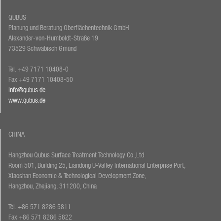
QUBUS
Planung und Beratung Oberflächentechnik GmbH
Alexander-von-Humboldt-Straße 19
73529 Schwäbisch Gmünd
Tel. +49 7171 10408-0
Fax +49 7171 10408-50
info@qubus.de
www.qubus.de
CHINA
Hangzhou Qubus Surface Treatment Technology Co.,Ltd
Room 501, Building 25, Liandong U-Valley International Enterprise Port,
Xiaoshan Economic & Technological Development Zone,
Hangzhou, Zhejiang, 311200, China
Tel. +86 571 8286 5811
Fax +86 571 8286 5822