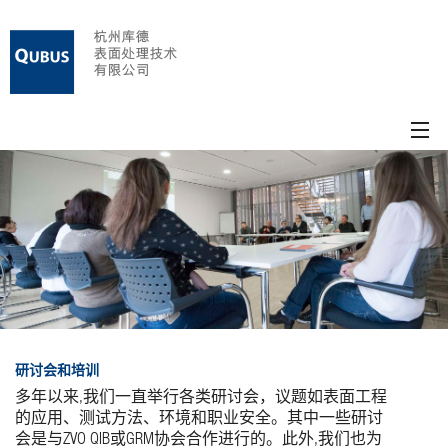
IFO
主页
公司介绍
资质范围
工程案例
人事招聘
研讨会和培训
联系方式
多年以来,我们一直举行各类研讨会，议题如表面工程
的应用、测试方法、环境和职业安全。其中一些研讨
申明
会是与ZVO QIB或GRM协会合作进行的。此外,我们也为